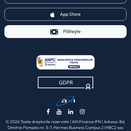
(opens in a new tab)
App Store
Plătește
Pentru clienții AXI Card
(opens in a new t
(opens in a new tab)
(opens in a new tab)
(opens in a new tab)
(opens in a new ta
© 2026 Toate drepturile rezervate | AXI Finance IFN | Adresa: Bd.
Dimitrie Pompeiu nr. 5-7, Hermes Business Campus 2 (HBC2 sau